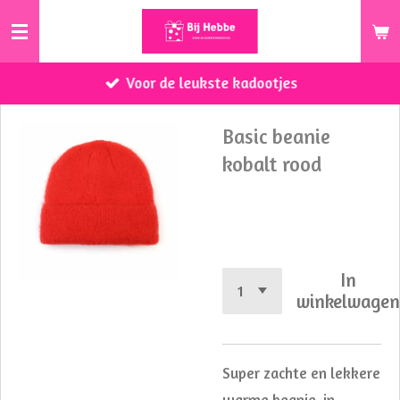
Ga
direct
naar
Voor de leukste kadootjes
de
hoofdinhoud
Basic beanie
kobalt rood
€ 9,95
In
winkelwage
Super zachte en lekkere
warme beanie, in