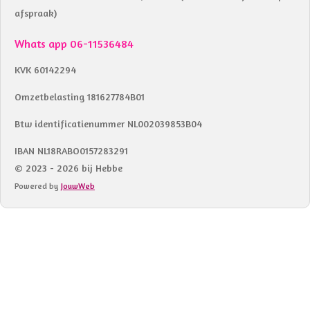
afspraak)
Whats app 06-11536484
KVK 60142294
Omzetbelasting 181627784B01
Btw identificatienummer NL002039853B04
IBAN NL18RABO0157283291
© 2023 - 2026 bij Hebbe
Powered by
JouwWeb