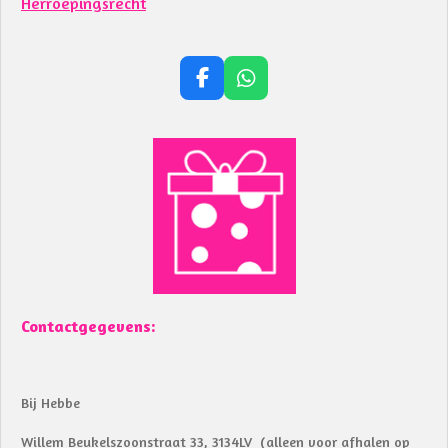
Herroepingsrecht
F
W
a
h
c
a
e
t
b
s
o
A
o
p
k
p
Contactgegevens:
Bij Hebbe
Willem Beukelszoonstraat 33, 3134LV (alleen voor afhalen op