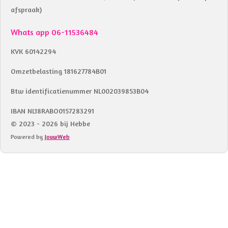
afspraak)
Whats app 06-11536484
KVK 60142294
Omzetbelasting 181627784B01
Btw identificatienummer NL002039853B04
IBAN NL18RABO0157283291
© 2023 - 2026 bij Hebbe
Powered by
JouwWeb