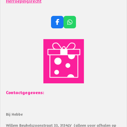
Herroepingsrecht
F
W
a
h
c
a
e
t
b
s
o
A
o
p
k
p
Contactgegevens:
Bij Hebbe
Willem Beukelszoonstraat 33, 3134LV (alleen voor afhalen op