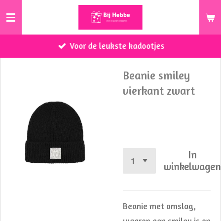
Ga
direct
naar
Voor de leukste kadootjes
de
hoofdinhoud
Beanie smiley
vierkant zwart
€ 11,50
In
winkelwage
Beanie met omslag,
waarop een smiley is op