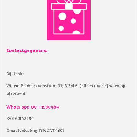
b
s
o
A
o
p
k
p
Contactgegevens:
Bij Hebbe
Willem Beukelszoonstraat 33, 3134LV (alleen voor afhalen op
afspraak)
Whats app 06-11536484
KVK 60142294
Omzetbelasting 181627784B01