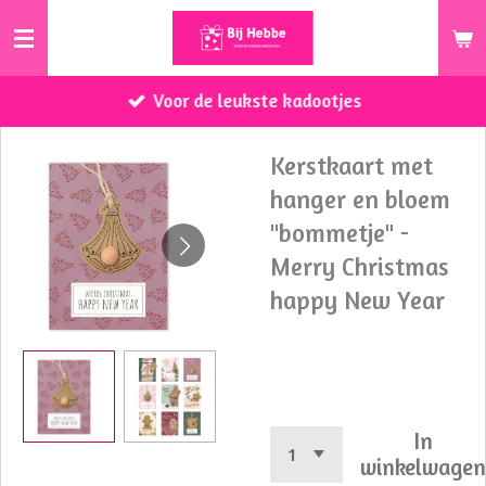
Ga
direct
naar
Voor de leukste kadootjes
de
hoofdinhoud
Kerstkaart met
hanger en bloem
"bommetje" -
Merry Christmas
happy New Year
€ 4,00
In
winkelwage