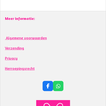
Meer informatie:
Algemene voorwaarden
Verzending
Privacy
Herroepingsrecht
F
W
a
h
c
a
e
t