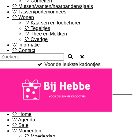
🤍 Oorbellen
🤍 Mutsen/wanten/haarbanden/sjaals
🤍 Tassen/portemonnees
🤍 Wonen
🤍 Kaarsen en toebehoren
🤍 Tegeltjes
🤍 Thee en Mokken
🤍 Overige
🤍 Informatie
🤍 Contact
Voor de leukste kadootjes
Bij
Hebbe.nl
🤍 Home
🤍 Agenda
🤍 Sale
🤍 Momenten
🤍 Moederdag