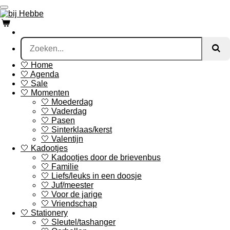
Ga
direct
naar
de
hoofdinhoud
🤍 Home
🤍 Agenda
🤍 Sale
🤍 Momenten
🤍 Moederdag
🤍 Vaderdag
🤍 Pasen
🤍 Sinterklaas/kerst
🤍 Valentijn
🤍 Kadootjes
🤍 Kadootjes door de brievenbus
🤍 Familie
🤍 Liefs/leuks in een doosje
🤍 Juf/meester
🤍 Voor de jarige
🤍 Vriendschap
🤍 Stationery
🤍 Sleutel/tashanger