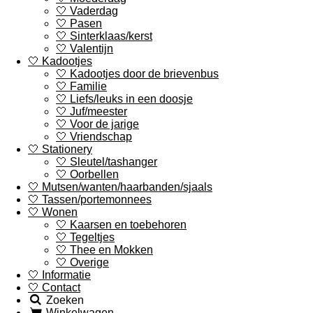
🤍 Vaderdag
🤍 Pasen
🤍 Sinterklaas/kerst
🤍 Valentijn
🤍 Kadootjes
🤍 Kadootjes door de brievenbus
🤍 Familie
🤍 Liefs/leuks in een doosje
🤍 Juf/meester
🤍 Voor de jarige
🤍 Vriendschap
🤍 Stationery
🤍 Sleutel/tashanger
🤍 Oorbellen
🤍 Mutsen/wanten/haarbanden/sjaals
🤍 Tassen/portemonnees
🤍 Wonen
🤍 Kaarsen en toebehoren
🤍 Tegeltjes
🤍 Thee en Mokken
🤍 Overige
🤍 Informatie
🤍 Contact
Zoeken
Winkelwagen