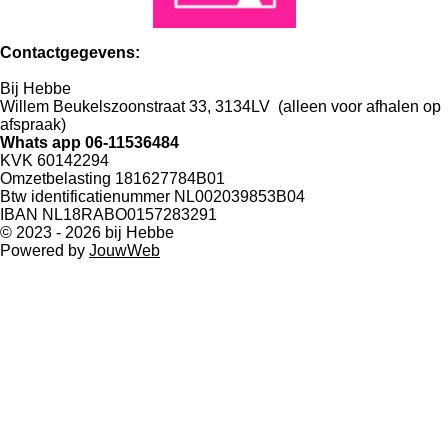
Contactgegevens:
Bij Hebbe
Willem Beukelszoonstraat 33, 3134LV (alleen voor afhalen op
afspraak)
Whats app 06-11536484
KVK 60142294
Omzetbelasting 181627784B01
Btw identificatienummer NL002039853B04
IBAN NL18RABO0157283291
© 2023 - 2026 bij Hebbe
Powered by
JouwWeb