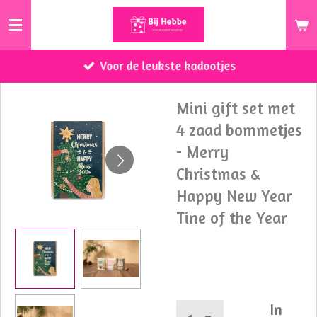
Ga
direct
naar
Voor de leukste kadootjes
de
hoofdinhoud
Mini gift set met
4 zaad bommetjes
- Merry
Christmas &
Happy New Year
Tine of the Year
€ 6,50
In