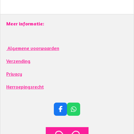
Meer informatie:
Algemene voorwaarden
Verzending
Privacy
Herroepingsrecht
F
W
a
h
c
a
e
t