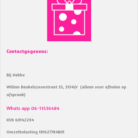
b
s
o
A
o
p
k
p
Contactgegevens:
Bij Hebbe
Willem Beukelszoonstraat 33, 3134LV (alleen voor afhalen op
afspraak)
Whats app 06-11536484
KVK 60142294
Omzetbelasting 181627784B01