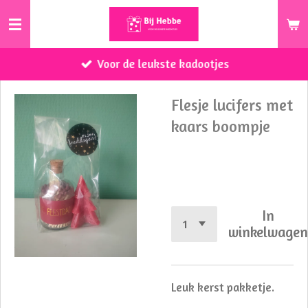
Ga
direct
naar
Voor de leukste kadootjes
de
hoofdinhoud
Flesje lucifers met
kaars boompje
€ 9,50
In
winkelwage
Leuk kerst pakketje.