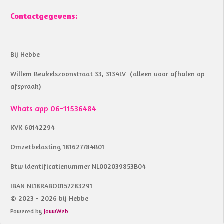
Contactgegevens:
Bij Hebbe
Willem Beukelszoonstraat 33, 3134LV (alleen voor afhalen op
afspraak)
Whats app 06-11536484
KVK 60142294
Omzetbelasting 181627784B01
Btw identificatienummer NL002039853B04
IBAN NL18RABO0157283291
© 2023 - 2026 bij Hebbe
Powered by
JouwWeb