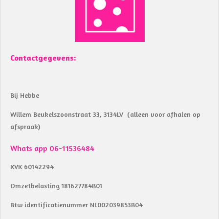
k
p
Contactgegevens:
Bij Hebbe
Willem Beukelszoonstraat 33, 3134LV (alleen voor afhalen op
afspraak)
Whats app 06-11536484
KVK 60142294
Omzetbelasting 181627784B01
Btw identificatienummer NL002039853B04