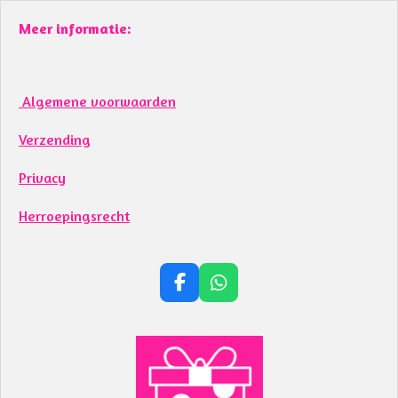
Meer informatie:
Algemene voorwaarden
Verzending
Privacy
Herroepingsrecht
F
W
a
h
c
a
e
t
b
s
o
A
o
p