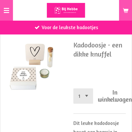
Ga
direct
naar
Voor de leukste kadootjes
de
hoofdinhoud
Kadodoosje - een
dikke knuffel
€ 8,95
In
winkelwage
Dit leuke kadodoosje
bevat een kaarsje in