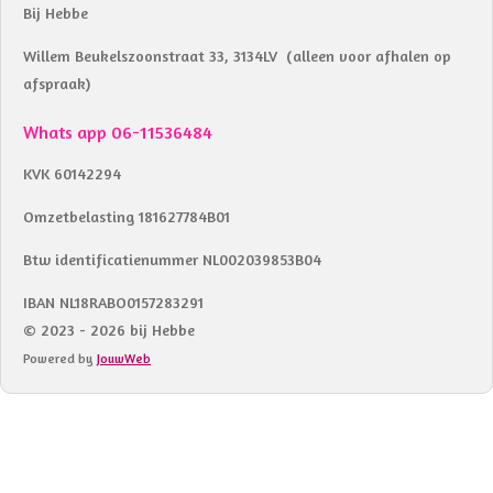
Bij Hebbe
Willem Beukelszoonstraat 33, 3134LV (alleen voor afhalen op
afspraak)
Whats app 06-11536484
KVK 60142294
Omzetbelasting 181627784B01
Btw identificatienummer NL002039853B04
IBAN NL18RABO0157283291
© 2023 - 2026 bij Hebbe
Powered by
JouwWeb