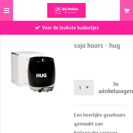
Ga
direct
naar
Voor de leukste kadootjes
de
hoofdinhoud
soja kaars - hug
€ 6,99
In
winkelwage
Een heerlijke geurkaars
gemaakt van
biologische sojawas.