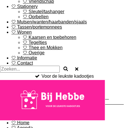
🤍 Vriendschap
🤍 Stationery
🤍 Sleutel/tashanger
🤍 Oorbellen
🤍 Mutsen/wanten/haarbanden/sjaals
🤍 Tassen/portemonnees
🤍 Wonen
🤍 Kaarsen en toebehoren
🤍 Tegeltjes
🤍 Thee en Mokken
🤍 Overige
🤍 Informatie
🤍 Contact
Voor de leukste kadootjes
Bij
Hebbe.nl
🤍 Home
🤍 Agenda