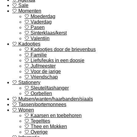
🤍 Sale
🤍 Momenten
🤍 Moederdag
🤍 Vaderdag
🤍 Pasen
🤍 Sinterklaas/kerst
🤍 Valentijn
🤍 Kadootjes
🤍 Kadootjes door de brievenbus
🤍 Familie
🤍 Liefs/leuks in een doosje
🤍 Juf/meester
🤍 Voor de jarige
🤍 Vriendschap
🤍 Stationery
🤍 Sleutel/tashanger
🤍 Oorbellen
🤍 Mutsen/wanten/haarbanden/sjaals
🤍 Tassen/portemonnees
🤍 Wonen
🤍 Kaarsen en toebehoren
🤍 Tegeltjes
🤍 Thee en Mokken
🤍 Overige