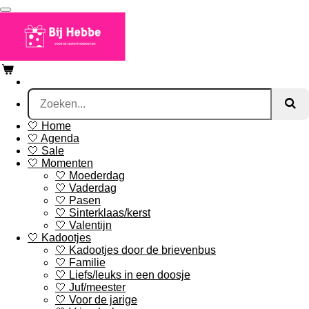
Ga
direct
naar
de
hoofdinhoud
🤍 Home
🤍 Agenda
🤍 Sale
🤍 Momenten
🤍 Moederdag
🤍 Vaderdag
🤍 Pasen
🤍 Sinterklaas/kerst
🤍 Valentijn
🤍 Kadootjes
🤍 Kadootjes door de brievenbus
🤍 Familie
🤍 Liefs/leuks in een doosje
🤍 Juf/meester
🤍 Voor de jarige