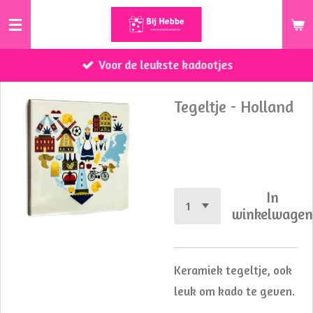
Ga
direct
naar
Voor de leukste kadootjes
de
hoofdinhoud
Tegeltje - Holland
€ 8,95
In
winkelwage
Keramiek tegeltje, ook
leuk om kado te geven.