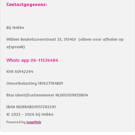
Contactgegevens:
Bij Hebbe
Willem Beukelszoonstraat 33, 3134LV (alleen voor afhalen op
afspraak)
Whats app 06-11536484
KVK 60142294
Omzetbelasting 181627784B01
Btw identificatienummer NL002039853B04
IBAN NL18RABO0157283291
© 2023 - 2026 bij Hebbe
Powered by
JouwWeb