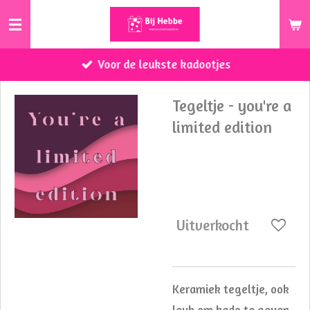
Ga
direct
naar
Voor de leukste kadootjes
de
hoofdinhoud
Tegeltje - you're a
limited edition
€ 8,95
Uitverkocht
Keramiek tegeltje, ook
leuk om kado te geven.