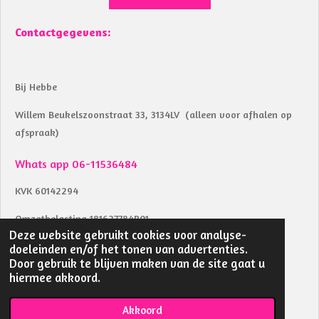
Contactgegevens:
Bij Hebbe
Willem Beukelszoonstraat 33, 3134LV (alleen voor afhalen op
afspraak)
Whats app 06-11536484
KVK 60142294
Omzetbelasting 181627784B01
Deze website gebruikt cookies voor analyse-
Btw identificatienummer NL002039853B04
doeleinden en/of het tonen van advertenties.
Door gebruik te blijven maken van de site gaat u
IBAN NL18RABO0157283291
hiermee akkoord.
© 2023 - 2026 bij Hebbe
Akkoord
Powered by
JouwWeb