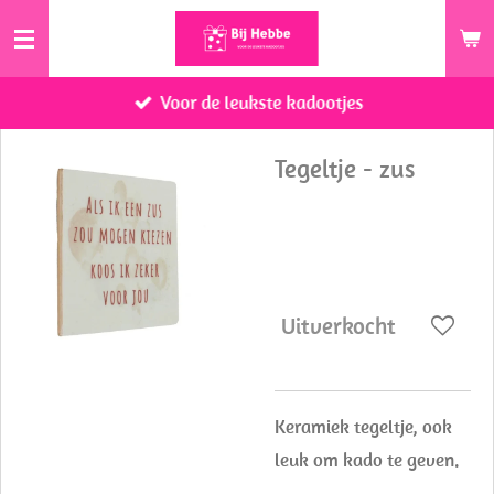
Ga
direct
naar
Voor de leukste kadootjes
de
hoofdinhoud
Tegeltje - zus
€ 8,95
Uitverkocht
Keramiek tegeltje, ook
leuk om kado te geven.