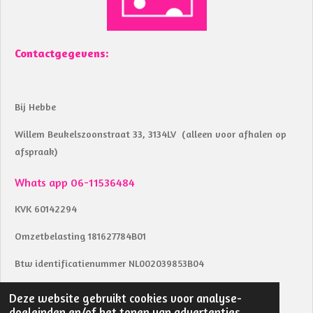
Contactgegevens:
Bij Hebbe
Willem Beukelszoonstraat 33, 3134LV (alleen voor afhalen op
afspraak)
Whats app 06-11536484
KVK 60142294
Omzetbelasting 181627784B01
Btw identificatienummer NL002039853B04
IBAN NL18RABO0157283291
Deze website gebruikt cookies voor analyse-
© 2023 - 2026 bij Hebbe
doeleinden en/of het tonen van advertenties.