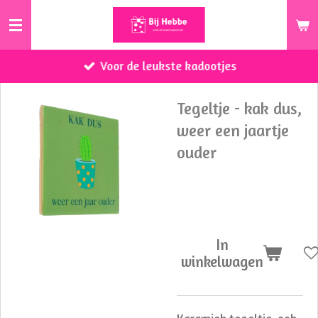
Ga
direct
naar
Voor de leukste kadootjes
de
hoofdinhoud
Tegeltje - kak dus,
weer een jaartje
ouder
€ 8,95
In
winkelwagen