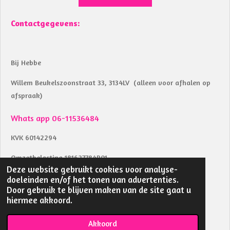
Contactgegevens:
Bij Hebbe
Willem Beukelszoonstraat 33, 3134LV (alleen voor afhalen op
afspraak)
Whats app 06-11536484
KVK 60142294
Omzetbelasting 181627784B01
Deze website gebruikt cookies voor analyse-
Btw identificatienummer NL002039853B04
doeleinden en/of het tonen van advertenties.
Door gebruik te blijven maken van de site gaat u
IBAN NL18RABO0157283291
hiermee akkoord.
© 2023 - 2026 bij Hebbe
Akkoord
Powered by
JouwWeb