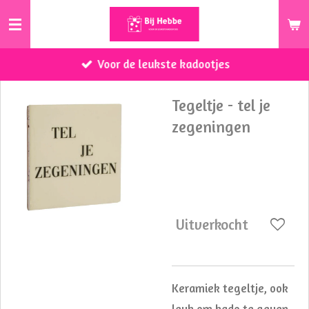
Ga
direct
naar
Voor de leukste kadootjes
de
hoofdinhoud
Tegeltje - tel je
zegeningen
€ 8,95
Uitverkocht
Keramiek tegeltje, ook
leuk om kado te geven.