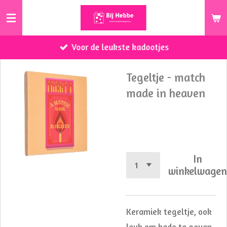
Ga
direct
naar
Voor de leukste kadootjes
de
hoofdinhoud
Tegeltje - match
made in heaven
€ 8,95
In
winkelwage
Keramiek tegeltje, ook
leuk om kado te geven.