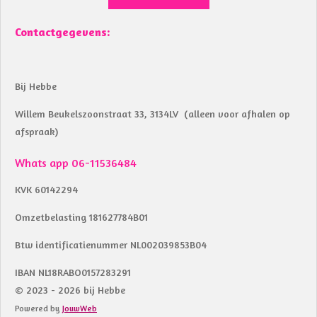
Contactgegevens:
Bij Hebbe
Willem Beukelszoonstraat 33, 3134LV (alleen voor afhalen op
afspraak)
Whats app 06-11536484
KVK 60142294
Omzetbelasting 181627784B01
Btw identificatienummer NL002039853B04
IBAN NL18RABO0157283291
© 2023 - 2026 bij Hebbe
Powered by
JouwWeb