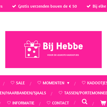
es
Gratis verzenden boven de € 50
Bij elk
🤍 SALE
🤍 MOMENTEN
🤍 KADOOTJE
EN/HAARBANDEN/SJAALS
🤍 TASSEN/PORTEMONNE
🤍 INFORMATIE
🤍 CONTACT