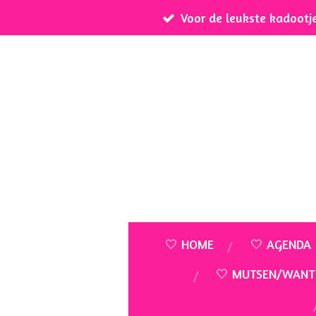
Voor de leukste kadootj
Ga
direct
naar
de
hoofdinhoud
🤍 HOME
🤍 AGENDA
🤍 MUTSEN/WANT