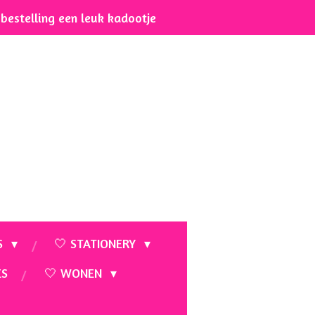
e bestelling een leuk kadootje
S
🤍 STATIONERY
ES
🤍 WONEN