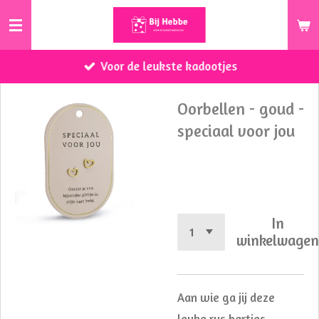
Ga
direct
naar
Voor de leukste kadootjes
de
hoofdinhoud
Oorbellen - goud -
speciaal voor jou
€ 5,99
In
winkelwage
Aan wie ga jij deze
leuke rvs hartjes