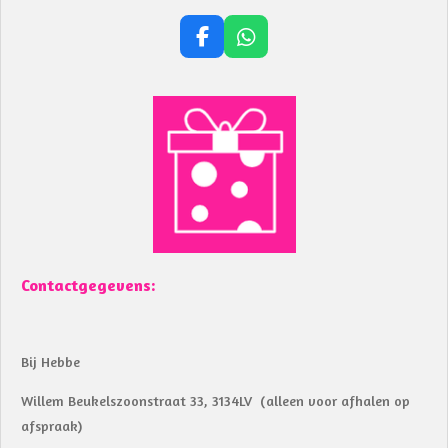
F
W
a
h
c
a
e
t
b
s
o
A
o
p
k
p
Contactgegevens:
Bij Hebbe
Willem Beukelszoonstraat 33, 3134LV (alleen voor afhalen op
afspraak)