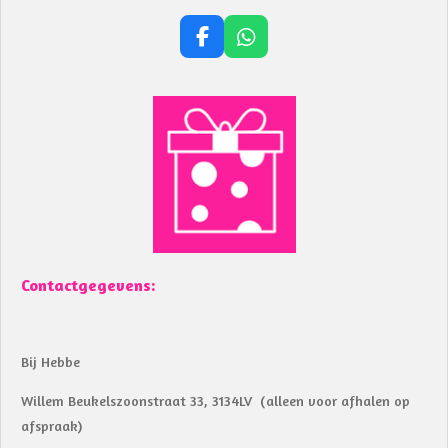
F
W
a
h
c
a
e
t
b
s
o
A
o
p
k
p
Contactgegevens:
Bij Hebbe
Willem Beukelszoonstraat 33, 3134LV (alleen voor afhalen op
afspraak)