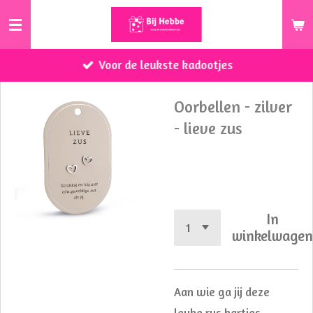
Ga
direct
naar
Voor de leukste kadootjes
de
hoofdinhoud
Oorbellen - zilver
- lieve zus
€ 5,99
In
winkelwage
Aan wie ga jij deze
leuke rvs hartjes