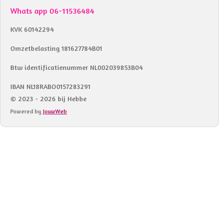
Whats app 06-11536484
KVK 60142294
Omzetbelasting 181627784B01
Btw identificatienummer NL002039853B04
IBAN NL18RABO0157283291
© 2023 - 2026 bij Hebbe
Powered by
JouwWeb