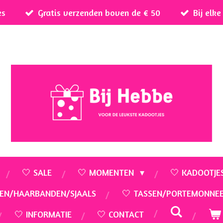
es
Gratis verzenden boven de € 50
Bij elk
🤍 SALE
🤍 MOMENTEN
🤍 KADOOTJE
EN/HAARBANDEN/SJAALS
🤍 TASSEN/PORTEMONNE
🤍 INFORMATIE
🤍 CONTACT