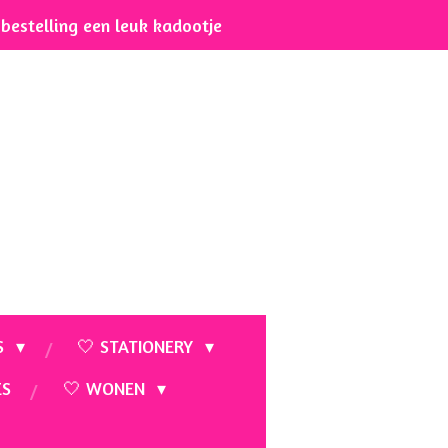
e bestelling een leuk kadootje
S
🤍 STATIONERY
ES
🤍 WONEN