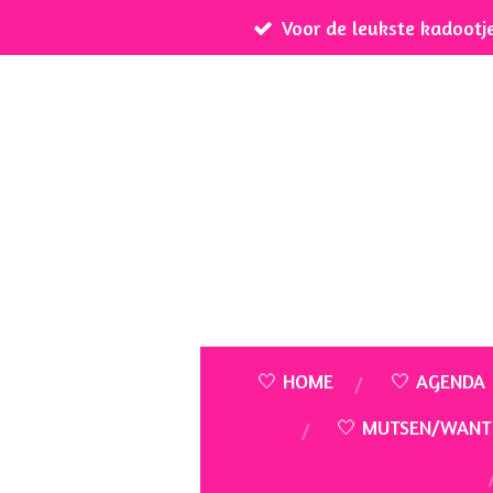
Voor de leukste kadootj
Ga
direct
naar
de
hoofdinhoud
🤍 HOME
🤍 AGENDA
🤍 MUTSEN/WANT