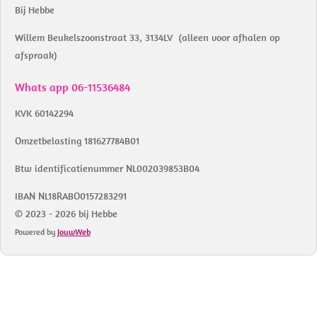
Bij Hebbe
Willem Beukelszoonstraat 33, 3134LV (alleen voor afhalen op
afspraak)
Whats app 06-11536484
KVK 60142294
Omzetbelasting 181627784B01
Btw identificatienummer NL002039853B04
IBAN NL18RABO0157283291
© 2023 - 2026 bij Hebbe
Powered by
JouwWeb