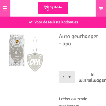
Ga
direct
naar
Voor de leukste kadootjes
de
hoofdinhoud
Auto geurhanger
- opa
€ 4,50
In
winkelwage
Lekker geurende
autohanger,