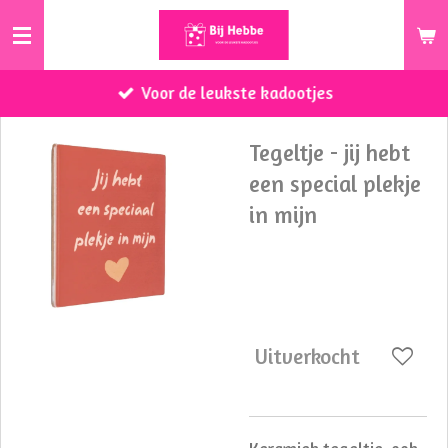
Ga
direct
naar
Voor de leukste kadootjes
de
hoofdinhoud
Tegeltje - jij hebt
een special plekje
in mijn
€ 8,95
Uitverkocht