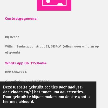
Contactgegevens:
Bij Hebbe
Willem Beukelszoonstraat 33, 3134LV (alleen voor afhalen op
afspraak)
Whats app 06-11536484
KVK 60142294
Omzetbelasting 181627784B01
Deze website gebruikt cookies voor analyse-
Btw identificatienummer NL002039853B04
doeleinden en/of het tonen van advertenties.
Door gebruik te blijven maken van de site gaat u
IBAN NL18RABO0157283291
hiermee akkoord.
© 2023 - 2026 bij Hebbe