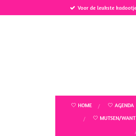
Voor de leukste kadootj
Ga
direct
naar
de
hoofdinhoud
🤍 HOME
🤍 AGENDA
🤍 MUTSEN/WANT