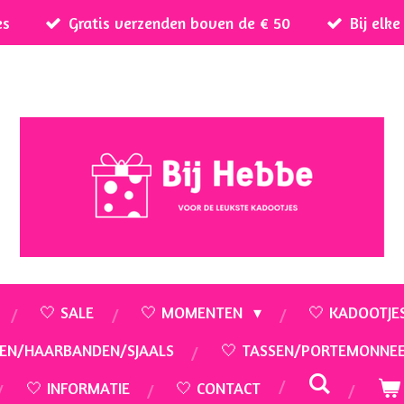
es
Gratis verzenden boven de € 50
Bij elk
🤍 SALE
🤍 MOMENTEN
🤍 KADOOTJE
EN/HAARBANDEN/SJAALS
🤍 TASSEN/PORTEMONNE
🤍 INFORMATIE
🤍 CONTACT