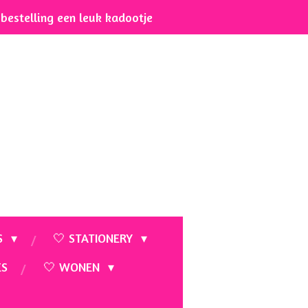
e bestelling een leuk kadootje
S
🤍 STATIONERY
ES
🤍 WONEN