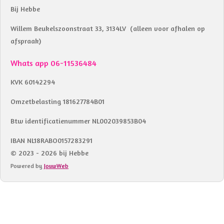
Bij Hebbe
Willem Beukelszoonstraat 33, 3134LV (alleen voor afhalen op
afspraak)
Whats app 06-11536484
KVK 60142294
Omzetbelasting 181627784B01
Btw identificatienummer NL002039853B04
IBAN NL18RABO0157283291
© 2023 - 2026 bij Hebbe
Powered by
JouwWeb