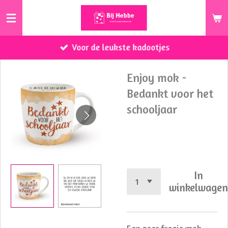
Ga
direct
naar
Voor de leukste kadootjes
de
hoofdinhoud
Enjoy mok -
Bedankt voor het
schooljaar
€ 9,50
In
winkelwage