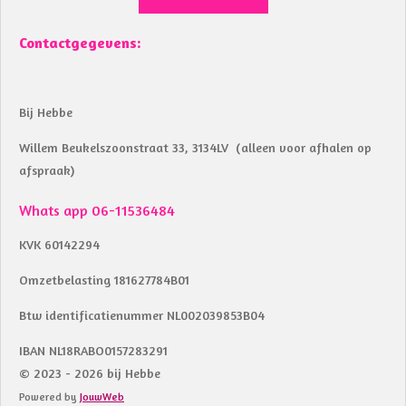
Contactgegevens:
Bij Hebbe
Willem Beukelszoonstraat 33, 3134LV (alleen voor afhalen op
afspraak)
Whats app 06-11536484
KVK 60142294
Omzetbelasting 181627784B01
Btw identificatienummer NL002039853B04
IBAN NL18RABO0157283291
© 2023 - 2026 bij Hebbe
Powered by
JouwWeb