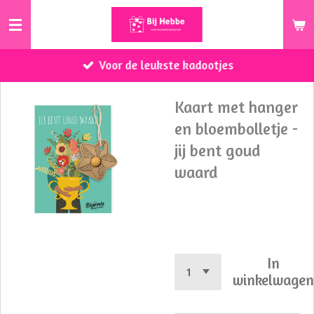
Ga
direct
naar
Voor de leukste kadootjes
de
hoofdinhoud
Kaart met hanger
en bloembolletje -
jij bent goud
waard
€ 4,00
In
winkelwage