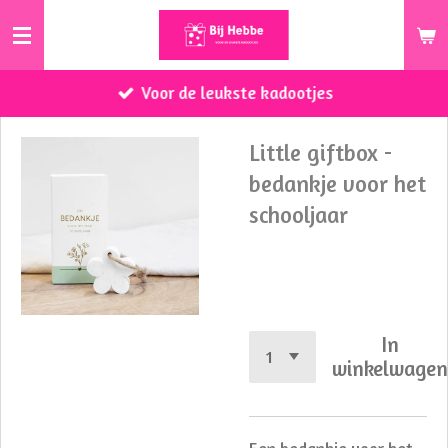
Ga
direct
naar
Voor de leukste kadootjes
de
hoofdinhoud
Little giftbox -
bedankje voor het
schooljaar
€ 4,95
In
winkelwage