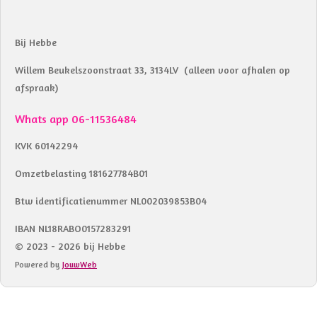
Bij Hebbe
Willem Beukelszoonstraat 33, 3134LV (alleen voor afhalen op
afspraak)
Whats app 06-11536484
KVK 60142294
Omzetbelasting 181627784B01
Btw identificatienummer NL002039853B04
IBAN NL18RABO0157283291
© 2023 - 2026 bij Hebbe
Powered by
JouwWeb