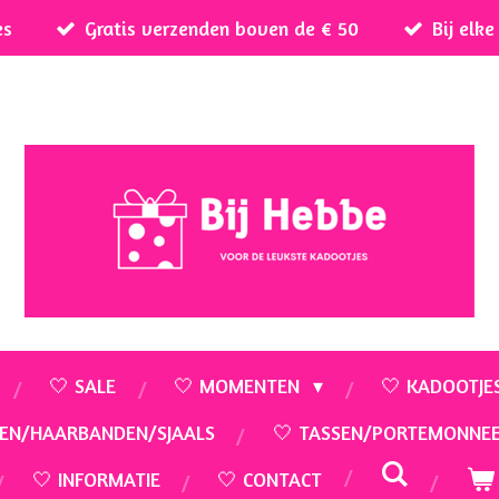
es
Gratis verzenden boven de € 50
Bij elk
🤍 SALE
🤍 MOMENTEN
🤍 KADOOTJE
EN/HAARBANDEN/SJAALS
🤍 TASSEN/PORTEMONNE
🤍 INFORMATIE
🤍 CONTACT