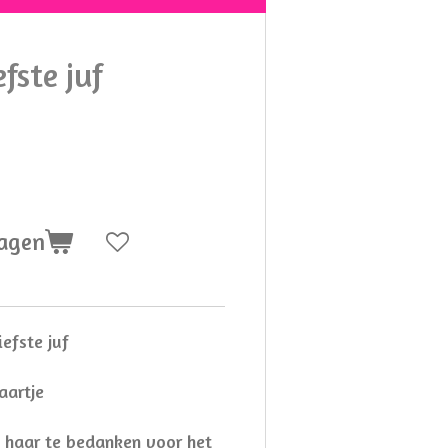
efste juf
wagen
iefste juf
aartje
m haar te bedanken voor het