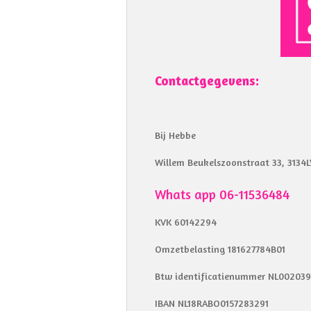
Contactgegevens:
Bij Hebbe
Willem Beukelszoonstraat 33, 3134L
Whats app 06-11536484
KVK 60142294
Omzetbelasting 181627784B01
Btw identificatienummer NL00203
IBAN NL18RABO0157283291