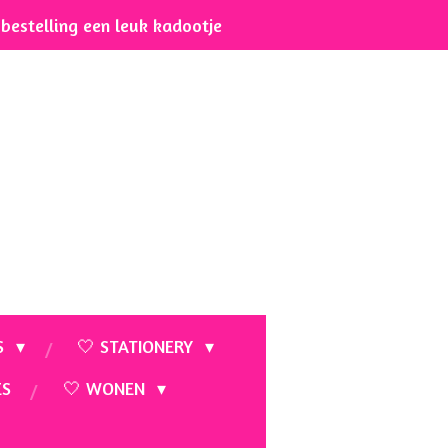
e bestelling een leuk kadootje
S
🤍 STATIONERY
ES
🤍 WONEN