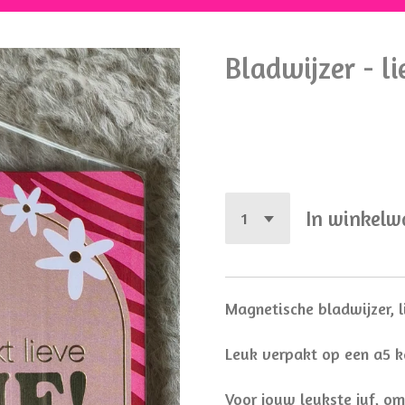
Bladwijzer - li
€ 4,95
In winkel
Magnetische bladwijzer, l
Leuk verpakt op een a5 k
Voor jouw leukste juf, o