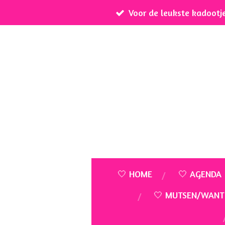
Voor de leukste kadootj
Ga
direct
naar
de
hoofdinhoud
🤍 HOME
🤍 AGENDA
🤍 MUTSEN/WANT