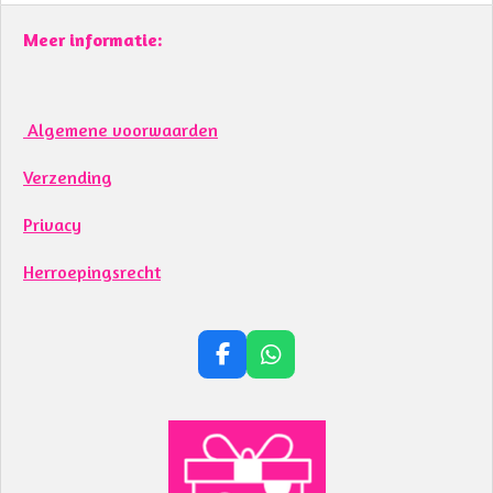
Meer informatie:
Algemene voorwaarden
Verzending
Privacy
Herroepingsrecht
F
W
a
h
c
a
e
t
b
s
o
A