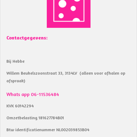
o
p
k
p
Contactgegevens:
Bij Hebbe
Willem Beukelszoonstraat 33, 3134LV (alleen voor afhalen op
afspraak)
Whats app 06-11536484
KVK 60142294
Omzetbelasting 181627784B01
Btw identificatienummer NL002039853B04