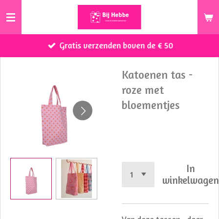
Ga
direct
naar
Gratis verzenden boven de € 50
de
hoofdinhoud
Katoenen tas -
roze met
bloementjes
€ 9,95
In
winkelwage