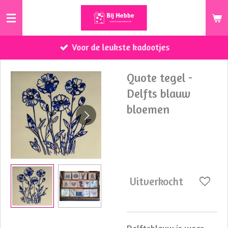
Ga
direct
naar
Voor de leukste kadootjes
de
hoofdinhoud
Quote tegel -
Delfts blauw
bloemen
€ 14,99
Uitverkocht