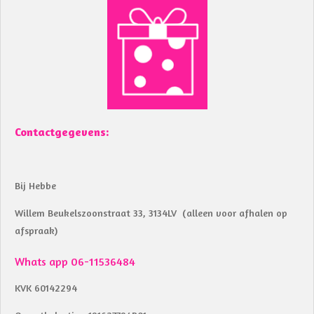
e
t
b
s
o
A
o
p
k
p
Contactgegevens:
Bij Hebbe
Willem Beukelszoonstraat 33, 3134LV (alleen voor afhalen op
afspraak)
Whats app 06-11536484
KVK 60142294