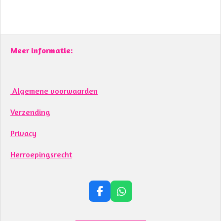
Meer informatie:
Algemene voorwaarden
Verzending
Privacy
Herroepingsrecht
F
W
a
h
c
a