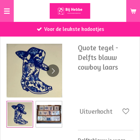
Ga
direct
naar
Voor de leukste kadootjes
de
hoofdinhoud
Quote tegel -
Delfts blauw
cowboy laars
€ 14,99
Uitverkocht