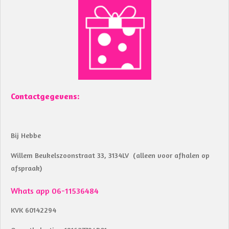
e
t
b
s
o
A
o
p
k
p
Contactgegevens:
Bij Hebbe
Willem Beukelszoonstraat 33, 3134LV (alleen voor afhalen op
afspraak)
Whats app 06-11536484
KVK 60142294