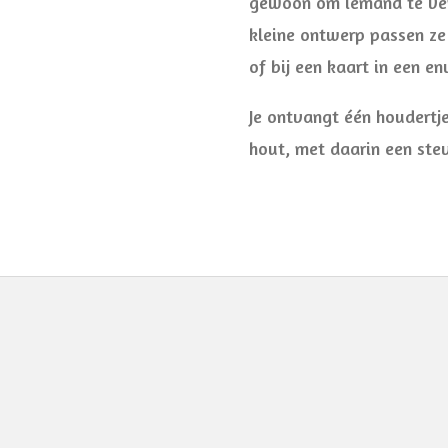
gewoon om iemand te verr
kleine ontwerp passen z
of bij een kaart in een en
Je ontvangt één houdert
hout, met daarin een stev