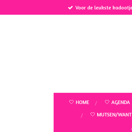
Voor de leukste kadootj
Ga
direct
naar
de
hoofdinhoud
🤍 HOME
🤍 AGENDA
🤍 MUTSEN/WANT