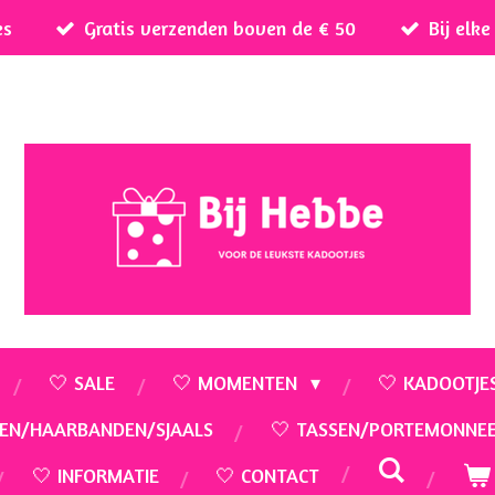
es
Gratis verzenden boven de € 50
Bij elk
🤍 SALE
🤍 MOMENTEN
🤍 KADOOTJE
EN/HAARBANDEN/SJAALS
🤍 TASSEN/PORTEMONNE
🤍 INFORMATIE
🤍 CONTACT