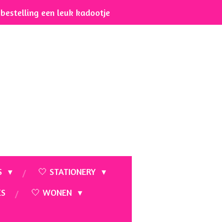
e bestelling een leuk kadootje
S
🤍 STATIONERY
ES
🤍 WONEN