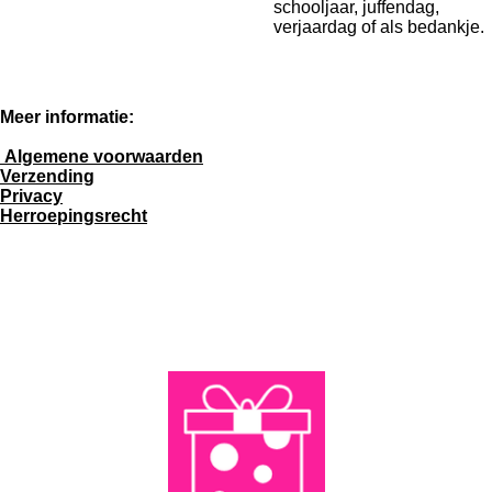
schooljaar, juffendag,
verjaardag of als bedankje.
Meer informatie:
Algemene voorwaarden
Verzending
Privacy
Herroepingsrecht
F
W
a
h
c
a
e
t
b
s
o
A
o
p
k
p