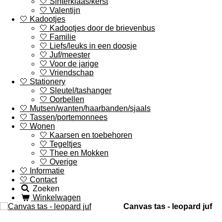
🤍 Sinterklaas/kerst
🤍 Valentijn
🤍 Kadootjes
🤍 Kadootjes door de brievenbus
🤍 Familie
🤍 Liefs/leuks in een doosje
🤍 Juf/meester
🤍 Voor de jarige
🤍 Vriendschap
🤍 Stationery
🤍 Sleutel/tashanger
🤍 Oorbellen
🤍 Mutsen/wanten/haarbanden/sjaals
🤍 Tassen/portemonnees
🤍 Wonen
🤍 Kaarsen en toebehoren
🤍 Tegeltjes
🤍 Thee en Mokken
🤍 Overige
🤍 Informatie
🤍 Contact
Zoeken
Winkelwagen
Canvas tas - leopard juf