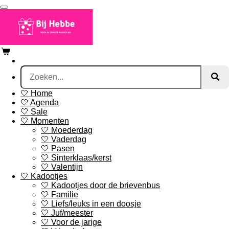
Ga
direct
naar
de
hoofdinhoud
🤍 Home
🤍 Agenda
🤍 Sale
🤍 Momenten
🤍 Moederdag
🤍 Vaderdag
🤍 Pasen
🤍 Sinterklaas/kerst
🤍 Valentijn
🤍 Kadootjes
🤍 Kadootjes door de brievenbus
🤍 Familie
🤍 Liefs/leuks in een doosje
🤍 Juf/meester
🤍 Voor de jarige