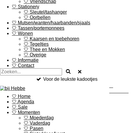
🤍 Vriendschap
🤍 Stationery
🤍 Sleutel/tashanger
🤍 Oorbellen
🤍 Mutsen/wanten/haarbanden/sjaals
🤍 Tassen/portemonnees
🤍 Wonen
🤍 Kaarsen en toebehoren
🤍 Tegeltjes
🤍 Thee en Mokken
🤍 Overige
🤍 Informatie
🤍 Contact
Voor de leukste kadootjes
Bij
Hebbe.nl
🤍 Home
🤍 Agenda
🤍 Sale
🤍 Momenten
🤍 Moederdag
🤍 Vaderdag
🤍 Pasen