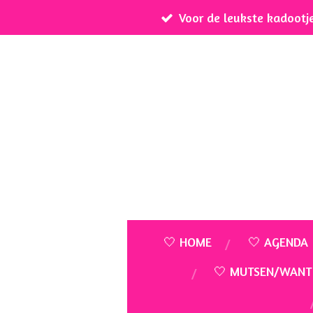
Voor de leukste kadootj
Ga
direct
naar
de
hoofdinhoud
🤍 HOME
🤍 AGENDA
🤍 MUTSEN/WANT