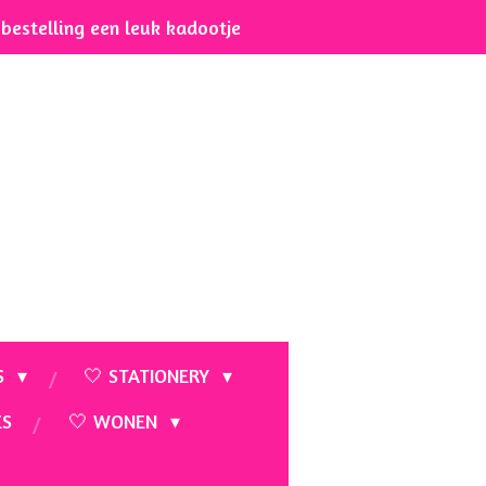
e bestelling een leuk kadootje
S
🤍 STATIONERY
ES
🤍 WONEN