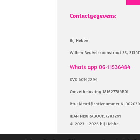
Contactgegevens:
Bij Hebbe
Willem Beukelszoonstraat 33, 3134L
Whats app 06-11536484
KVK 60142294
Omzetbelasting 181627784B01
Btw identificatienummer NL00203
IBAN NL18RABO0157283291
© 2023 - 2026 bij Hebbe