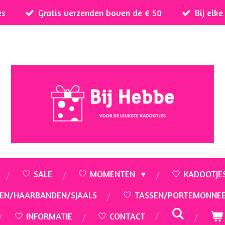
es
Gratis verzenden boven de € 50
Bij elk
🤍 SALE
🤍 MOMENTEN
🤍 KADOOTJE
EN/HAARBANDEN/SJAALS
🤍 TASSEN/PORTEMONNE
🤍 INFORMATIE
🤍 CONTACT