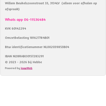
Willem Beukelszoonstraat 33, 3134LV (alleen voor afhalen op
afspraak)
Whats app 06-11536484
KVK 60142294
Omzetbelasting 181627784B01
Btw identificatienummer NL002039853B04
IBAN NL18RABO0157283291
© 2023 - 2026 bij Hebbe
Powered by
JouwWeb