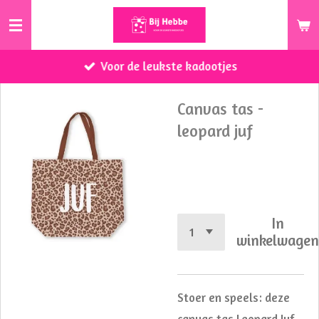
Ga
direct
naar
Voor de leukste kadootjes
de
hoofdinhoud
Canvas tas -
leopard juf
€ 8,95
In
winkelwage
Stoer en speels: deze
canvas tas Leopard Juf