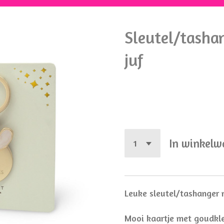
Sleutel/tasha
juf
€ 5,99
In winkel
Leuke sleutel/tashanger 
Mooi kaartje met goudkl