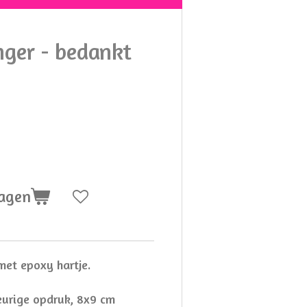
nger - bedankt
wagen
met epoxy hartje.
eurige opdruk, 8x9 cm