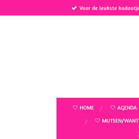
Voor de leukste kadootj
Ga
direct
naar
de
hoofdinhoud
🤍 HOME
🤍 AGENDA
🤍 MUTSEN/WANT