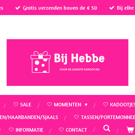
es
Gratis verzenden boven de € 50
Bij elk
🤍 SALE
🤍 MOMENTEN
🤍 KADOOTJE
EN/HAARBANDEN/SJAALS
🤍 TASSEN/PORTEMONNE
🤍 INFORMATIE
🤍 CONTACT