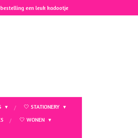
e bestelling een leuk kadootje
S
🤍 STATIONERY
ES
🤍 WONEN