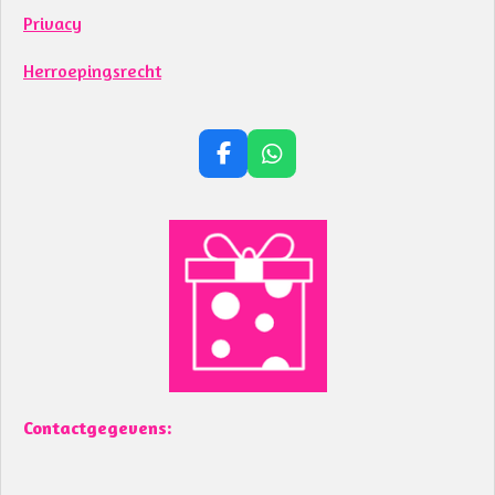
Privacy
Herroepingsrecht
F
W
a
h
c
a
e
t
b
s
o
A
o
p
k
p
Contactgegevens: