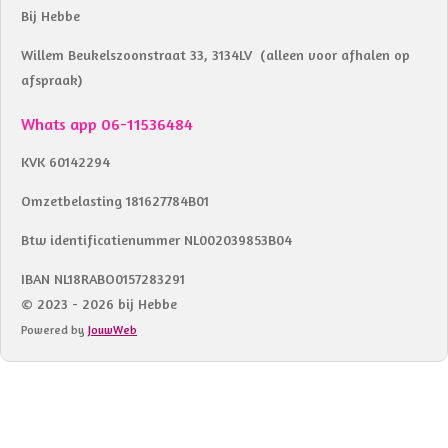
Bij Hebbe
Willem Beukelszoonstraat 33, 3134LV (alleen voor afhalen op
afspraak)
Whats app 06-11536484
KVK 60142294
Omzetbelasting 181627784B01
Btw identificatienummer NL002039853B04
IBAN NL18RABO0157283291
© 2023 - 2026 bij Hebbe
Powered by
JouwWeb