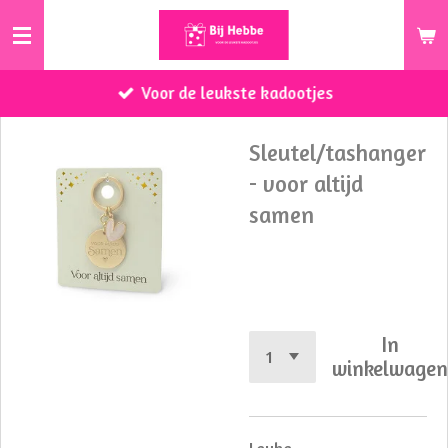
Ga
direct
naar
Voor de leukste kadootjes
de
hoofdinhoud
Sleutel/tashanger
- voor altijd
samen
€ 5,99
In
winkelwage