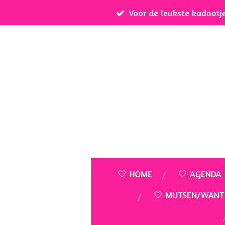
Voor de leukste kadootj
Ga
direct
naar
de
hoofdinhoud
🤍 HOME
🤍 AGENDA
🤍 MUTSEN/WANT