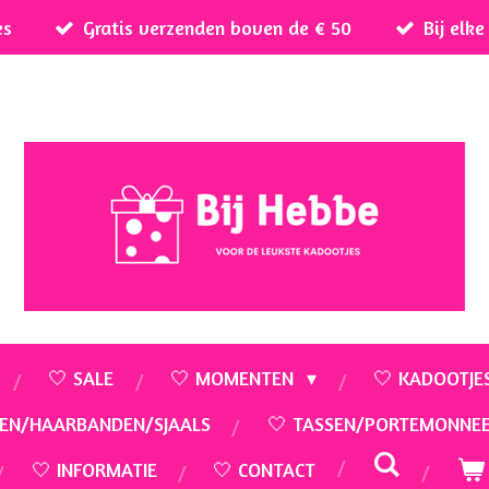
es
Gratis verzenden boven de € 50
Bij elk
🤍 SALE
🤍 MOMENTEN
🤍 KADOOTJE
EN/HAARBANDEN/SJAALS
🤍 TASSEN/PORTEMONNE
🤍 INFORMATIE
🤍 CONTACT