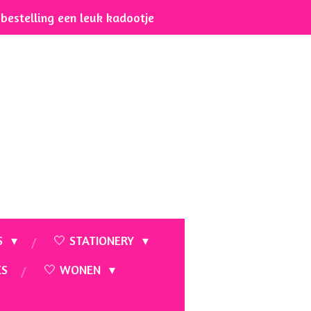
e bestelling een leuk kadootje
S
🤍 STATIONERY
ES
🤍 WONEN