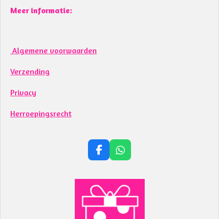
Meer informatie:
Algemene voorwaarden
Verzending
Privacy
Herroepingsrecht
F
W
a
h
c
a
e
t
b
s
o
A
o
p