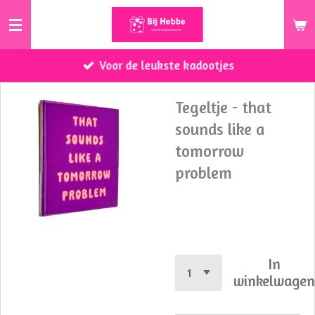
Ga
direct
naar
Voor de leukste kadootjes
de
hoofdinhoud
Tegeltje - that
sounds like a
tomorrow
problem
€ 8,95
In
winkelwage