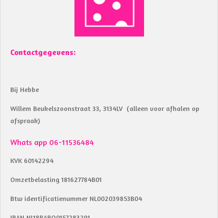
k
p
Contactgegevens:
Bij Hebbe
Willem Beukelszoonstraat 33, 3134LV (alleen voor afhalen op
afspraak)
Whats app 06-11536484
KVK 60142294
Omzetbelasting 181627784B01
Btw identificatienummer NL002039853B04
IBAN NL18RABO0157283291