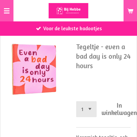
Ga
direct
naar
Voor de leukste kadootjes
de
hoofdinhoud
Tegeltje - even a
bad day is only 24
hours
€ 8,95
In
winkelwage