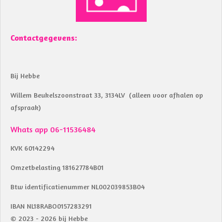
Contactgegevens:
Bij Hebbe
Willem Beukelszoonstraat 33, 3134LV (alleen voor afhalen op
afspraak)
Whats app 06-11536484
KVK 60142294
Omzetbelasting 181627784B01
Btw identificatienummer NL002039853B04
IBAN NL18RABO0157283291
© 2023 - 2026 bij Hebbe