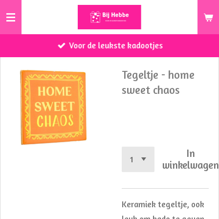
Ga
direct
naar
Voor de leukste kadootjes
de
hoofdinhoud
Tegeltje - home
sweet chaos
€ 8,95
In
winkelwage
Keramiek tegeltje, ook
leuk om kado te geven.