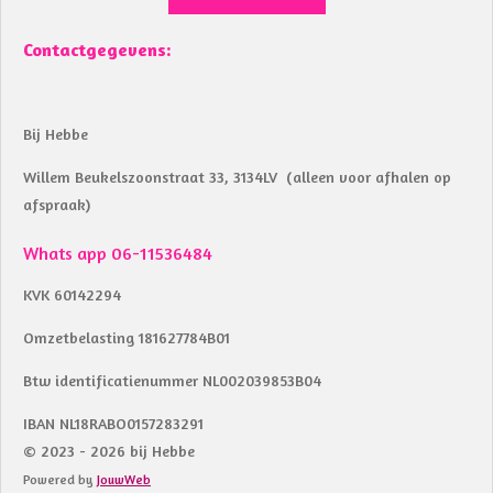
Contactgegevens:
Bij Hebbe
Willem Beukelszoonstraat 33, 3134LV (alleen voor afhalen op
afspraak)
Whats app 06-11536484
KVK 60142294
Omzetbelasting 181627784B01
Btw identificatienummer NL002039853B04
IBAN NL18RABO0157283291
© 2023 - 2026 bij Hebbe
Powered by
JouwWeb