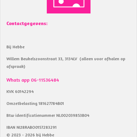
Contactgegevens:
Bij Hebbe
Willem Beukelszoonstraat 33, 3134LV (alleen voor afhalen op
afspraak)
Whats app 06-11536484
KVK 60142294
Omzetbelasting 181627784B01
Btw identificatienummer NL002039853B04
IBAN NL18RABO0157283291
© 2023 - 2026 bij Hebbe