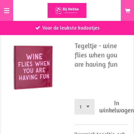
Ga
direct
naar
Voor de leukste kadootjes
de
hoofdinhoud
Tegeltje - wine
flies when you
are having fun
€ 8,95
In
winkelwage