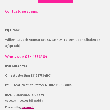
Contactgegevens:
Bij Hebbe
Willem Beukelszoonstraat 33, 3134LV (alleen voor afhalen op
afspraak)
Whats app 06-11536484
KVK 60142294
Omzetbelasting 181627784B01
Btw identificatienummer NL002039853B04
IBAN NL18RABO0157283291
© 2023 - 2026 bij Hebbe
Powered by
JouwWeb