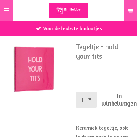
Ga
direct
naar
Voor de leukste kadootjes
de
hoofdinhoud
Tegeltje - hold
your tits
€ 8,95
In
winkelwage
Keramiek tegeltje, ook
leuk om kado te geven.