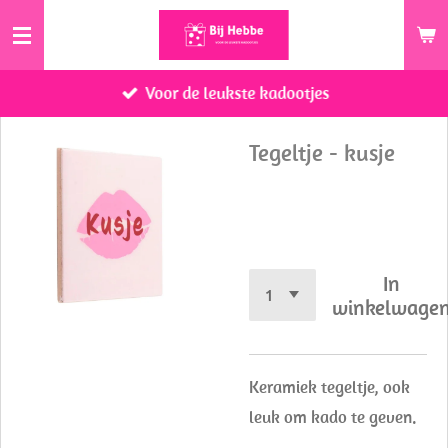
Ga
direct
naar
Voor de leukste kadootjes
de
hoofdinhoud
Tegeltje - kusje
€ 8,95
In
winkelwage
Keramiek tegeltje, ook
leuk om kado te geven.