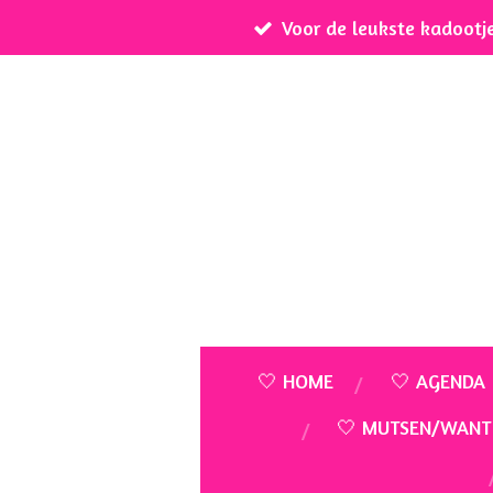
Voor de leukste kadootj
Ga
direct
naar
de
hoofdinhoud
🤍 HOME
🤍 AGENDA
🤍 MUTSEN/WANT