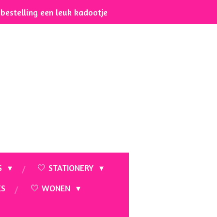
e bestelling een leuk kadootje
S
🤍 STATIONERY
ES
🤍 WONEN