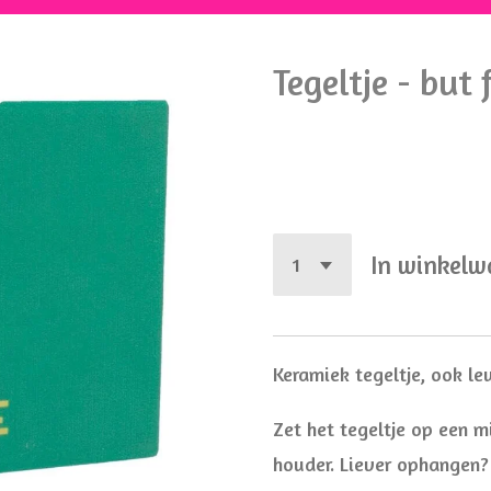
Tegeltje - but 
€ 8,95
In winkel
Keramiek tegeltje, ook l
Zet het tegeltje op een mi
houder. Liever ophangen?