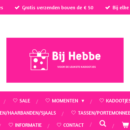
es
Gratis verzenden boven de € 50
Bij elk
🤍 SALE
🤍 MOMENTEN
🤍 KADOOTJE
EN/HAARBANDEN/SJAALS
🤍 TASSEN/PORTEMONNE
🤍 INFORMATIE
🤍 CONTACT