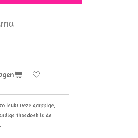
ama
wagen
o leuk! Deze grappige,
andige theedoek is de
.