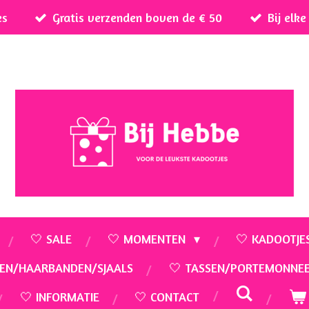
es
Gratis verzenden boven de € 50
Bij elk
🤍 SALE
🤍 MOMENTEN
🤍 KADOOTJE
EN/HAARBANDEN/SJAALS
🤍 TASSEN/PORTEMONNE
🤍 INFORMATIE
🤍 CONTACT