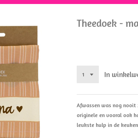
Theedoek - m
€ 5,99
In winkel
Afwassen was nog nooit z
originele en vooral ook h
leukste hulp in de keuken