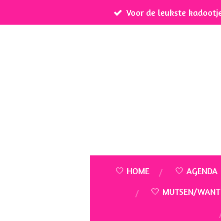
Voor de leukste kadootj
Ga
direct
naar
de
hoofdinhoud
🤍 HOME
🤍 AGENDA
🤍 MUTSEN/WANT