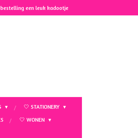
e bestelling een leuk kadootje
S
🤍 STATIONERY
ES
🤍 WONEN