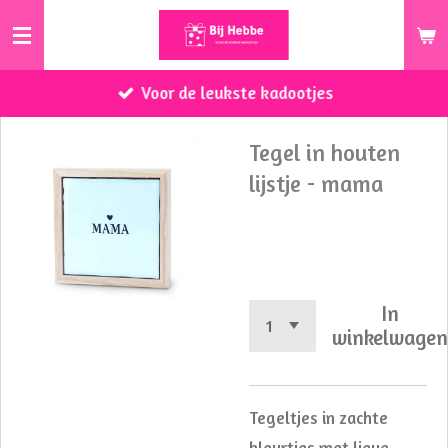
Ga
direct
naar
Voor de leukste kadootjes
de
hoofdinhoud
Tegel in houten
lijstje - mama
€ 10,00
In
winkelwage
Tegeltjes in zachte
kleurtjes met lieve