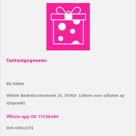
e
t
b
s
o
A
o
p
k
p
Contactgegevens:
Bij Hebbe
Willem Beukelszoonstraat 33, 3134LV (alleen voor afhalen op
afspraak)
Whats app 06-11536484
KVK 60142294