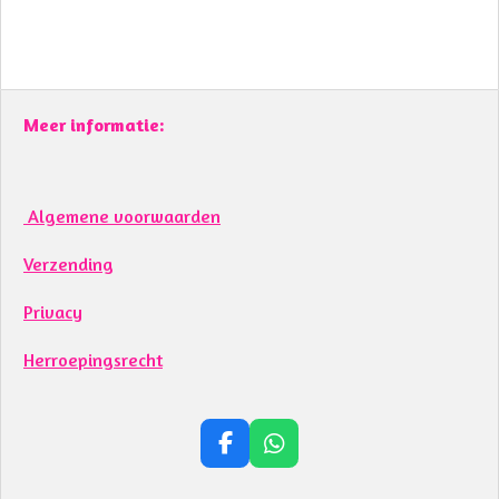
Meer informatie:
Algemene voorwaarden
Verzending
Privacy
Herroepingsrecht
F
W
a
h
c
a