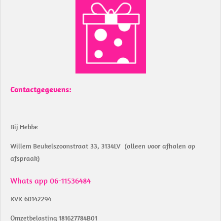
e
t
b
s
o
A
o
p
k
p
Contactgegevens:
Bij Hebbe
Willem Beukelszoonstraat 33, 3134LV (alleen voor afhalen op
afspraak)
Whats app 06-11536484
KVK 60142294
Omzetbelasting 181627784B01