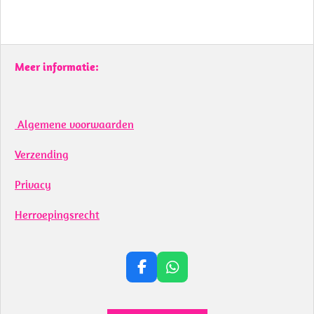
Meer informatie:
Algemene voorwaarden
Verzending
Privacy
Herroepingsrecht
F
W
a
h
c
a