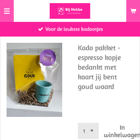
Ga
direct
naar
Voor de leukste kadootjes
de
hoofdinhoud
Kado pakket -
espresso kopje
bedankt met
kaart jij bent
goud waard
€ 7,50
In
winkelwage