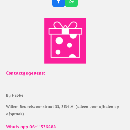
F
W
a
h
c
a
e
t
b
s
o
A
o
p
k
p
Contactgegevens:
Bij Hebbe
Willem Beukelszoonstraat 33, 3134LV (alleen voor afhalen op
afspraak)
Whats app 06-11536484