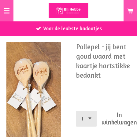
Ga
direct
naar
Voor de leukste kadootjes
de
hoofdinhoud
Pollepel - jij bent
goud waard met
kaartje hartstikke
bedankt
€ 3,95
In
winkelwage