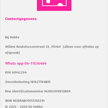
Contactgegevens:
Bij Hebbe
Willem Beukelszoonstraat 33, 3134LV (alleen voor afhalen op
afspraak)
Whats app 06-11536484
KVK 60142294
Omzetbelasting 181627784B01
Btw identificatienummer NL002039853B04
IBAN NL18RABO0157283291
© 2023 - 2026 bij Hebbe